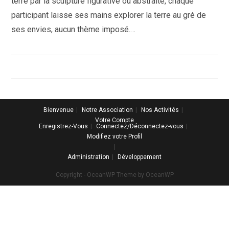
terre par la sculpture figurative ou abstraite, chaque
participant laisse ses mains explorer la terre au gré de
ses envies, aucun thème imposé.…
Bienvenue
Notre Association
Nos Activités
Votre Compte
Enregistrez-Vous
Connectez/Déconnectez-vous
Modifiez votre Profil
Administration
Développement
Copyright - OceanWP Theme by OceanWP