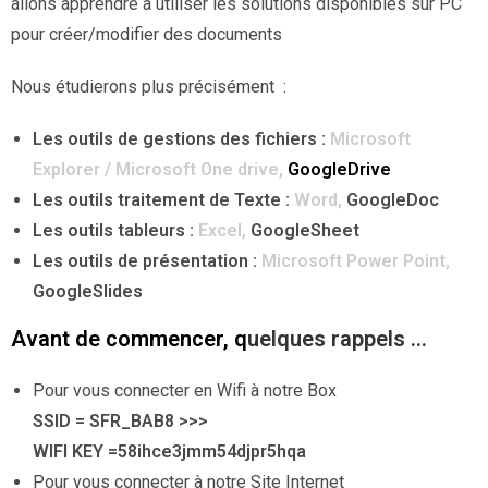
allons apprendre à utiliser les solutions disponibles sur PC
pour créer/modifier des documents
Nous étudierons plus précisément :
Les outils de gestions des fichiers :
Microsoft
Explorer / Microsoft One drive,
GoogleDrive
Les outils traitement de Texte :
Word,
GoogleDoc
Les outils tableurs :
Excel,
GoogleSheet
Les outils de présentation :
Microsoft Power Point,
GoogleSlides
Avant de commencer, q
uelques rappels …
Pour vous connecter en Wifi à notre Box
SSID = SFR_BAB8 >>>
WIFI KEY =58ihce3jmm54djpr5hqa
Pour vous connecter à notre Site Internet