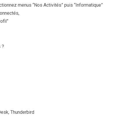
lectionnez menus “Nos Activités” puis “Informatique”
connectés,
ofil”
s ?
Desk, Thunderbird