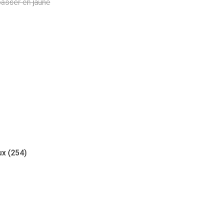
passer en jaune
ux (254)