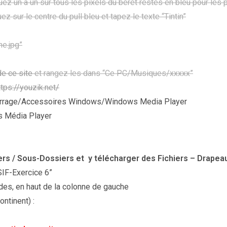
uez un a un sur tous les pixels du béret restés en bleu pour les 
z sur le centre du pull bleu et tapez le texte “Tintin”
ne.jpg”
de ce site
et rangez les dans “Ce PC/Musiques/xxxxx”
ttps://youzik.net/
marrage/Accessoires Windows/Windows Media Player
 Média Player
ers / Sous-Dossiers et y télécharger des Fichiers – Drapea
SIF-Exercice 6”
es, en haut de la colonne de gauche
ntinent) :