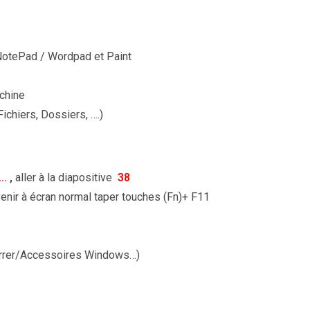
/NotePad / Wordpad et Paint
chine
chiers, Dossiers, ….)
 …
,
aller à la diapositive
38
venir à écran normal taper touches (Fn)+ F11
rrer/Accessoires Windows…)