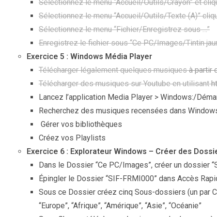
Sélectionnez le menu “Accueil/Outils/Crayon” et cliq
Sélectionnez le menu “Accueil/Outils/Texte (A)” clique
Sélectionnez le menu “Fichier/Enregistrez sous …”
Enregistrez le fichier sous “Ce PC/Images/Tintin jau
Exercice 5 : Windows Média Player
Télécharger légalement quelques musiques
à partir 
Télécharger des musiques sur Youtube en utilisant
h
Lancez l’application Media Player > Windows:/Dé
Recherchez des musiques recensées dans Windows
Gérer vos bibliothèques
Créez vos Playlists
Exercice 6 : Explorateur Windows – Créer des Dossi
Dans le Dossier “Ce PC/Images”, créer un dossier “
Épingler le Dossier “SIF-FRMI000” dans Accès Rapid
Sous ce Dossier créez cinq Sous-dossiers (un par Co
“Europe”, “Afrique”, “Amérique”, “Asie”, “Océanie”