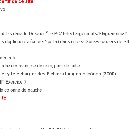
p
artir de ce site
ive
onibles dans le Dossier “Ce PC/Téléchargements/Flags-normal”
us dupliquerez (copier/coller) dans un des Sous-dossiers de SI
présenté
ordre croissant de de nom, puis de taille
 et y télécharger des Fichiers Images – Icônes (3000)
IF-Exercice 7
 la colonne de gauche
site