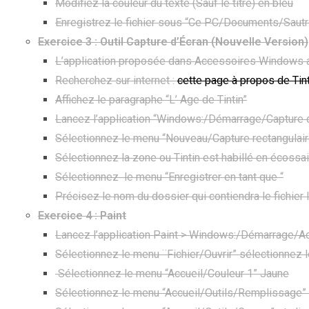
Modifiez la couleur du texte (Sauf le titre) en bleu
Enregistrez le fichier sous “Ce PC/Documents/Saut
Exercice 3 : Outil Capture d’
Écran (Nouvelle Version)
L’application proposée dans Accessoires Windows a
Recherchez sur internet :
cette page à propos de Tint
Affichez le paragraphe “L’ Age de Tintin”
Lancez l’application “Windows:/Démarrage/Capture d
Sélectionnez le menu “Nouveau/Capture rectangulair
Sélectionnez la zone ou Tintin est habillé en écossais
Sélectionnez le menu “Enregistrer en tant que “
Précisez le nom du dossier qui contiendra le fichier
Exercice 4 : Paint
Lancez l’application Paint > Windows:/Démarrage/
Sélectionnez le menu ¨Fichier/Ouvrir” sélectionnez le
Sélectionnez le menu “Accueil/Couleur 1” Jaune
Sélectionnez le menu “Accueil/Outils/Remplissage” et