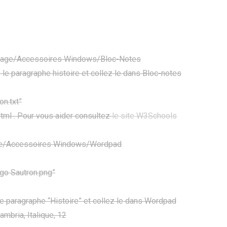
rrage/Accessoires Windows/Bloc-Notes
z le paragraphe histoire et collez le dans Bloc-notes
n.txt”
Html . Pour vous aider consultez
le site W3Schools
age/Accessoires Windows/Wordpad
go Sautron.png”
le paragraphe “Histoire” et collez le dans Wordpad
ambria, Italique, 12