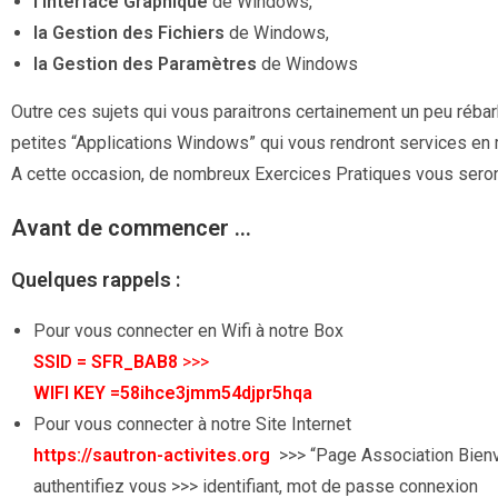
l’
Interface Graphique
de Windows,
la Gestion des Fichiers
de Windows,
la Gestion des Paramètres
de Windows
Outre ces sujets qui vous paraitrons certainement un peu réba
petites “Applications Windows” qui vous rendront services en
A cette occasion, de nombreux Exercices Pratiques vous seron
Avant de commencer …
Quelques rappels :
Pour vous connecter en Wifi à notre Box
SSID = SFR_BAB8
>>>
WIFI KEY =58ihce3jmm54djpr5hqa
Pour vous connecter à notre Site Internet
https://sautron-activites.org
>>> “Page Association Bien
authentifiez vous >>> identifiant, mot de passe connexion