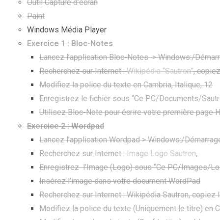
Outil Capture d’écran
Paint
Windows Média Player
Exercice 1
: Bloc-Notes
Lancez l’application Bloc-Notes > Windows:/Déma
Recherchez sur Internet :
Wikipédia “Sautron”
, copie
Modifiez la police du texte en Cambria, Italique, 12
Enregistrez le fichier sous “Ce PC/Documents/Sautro
Utilisez Bloc-Note pour écrire votre première page 
Exercice 2 : Wordpad
Lancez l’application Wordpad > Windows:/Démarr
Recherchez sur Internet :
Image Logo Sautron
,
Enregistrez l’Image (Logo) sous “Ce PC/Images/Lo
Insérez l’image dans votre document WordPad
Recherchez sur Internet : Wikipédia Sautron, copiez 
Modifiez la police du texte (Uniquement le titre) en C