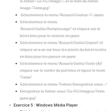
le fichier “Ce PC/Image/”, et le nom du fichier
Image “Tintin.jpg”
Sélectionnez le menu “Accueil/Couleur 1” Jaune
Sélectionnez le menu
“Accueil/Outils/Remplissage” et cliquez sur le
béret bleu pour le colorier en jaune
Sélectionnez le menu “Accueil/Outils/Crayon” et
cliquez un a un sur tous les pixels du béret restés
en bleu pour les passer en jaune
Sélectionnez le menu “Accueil/Outils/Texte (A)”
cliquez sur le centre du pull bleu et tapez le texte
“Tintin”
Sélectionnez le menu “Fichier/Enregistrez sous …”
Enregistrez le fichier sous “Ce PC/Images/Tintin
jaune.jpg”
Exercice 5 : Windows Média Player