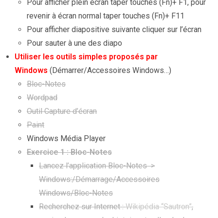
Pour afficher plein écran taper touches (Fn)+ F1, pour
revenir à écran normal taper touches (Fn)+ F11
Pour afficher diapositive suivante cliquer sur l’écran
Pour sauter à une des diapo
Utiliser les outils simples proposés par
Windows
(Démarrer/Accessoires Windows…)
Bloc-Notes
Wordpad
Outil Capture d’écran
Paint
Windows Média Player
Exercice 1
: Bloc-Notes
Lancez l’application Bloc-Notes >
Windows:/Démarrage/Accessoires
Windows/Bloc-Notes
Recherchez sur Internet :
Wikipédia “Sautron”
,