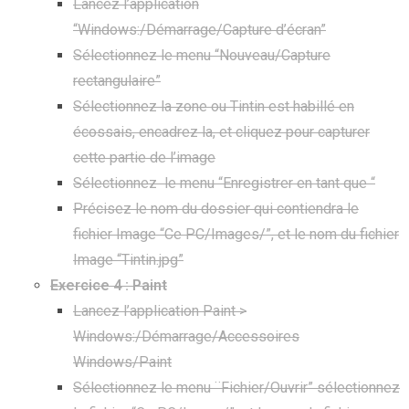
Lancez l’application
“Windows:/Démarrage/Capture d’écran”
Sélectionnez le menu “Nouveau/Capture
rectangulaire”
Sélectionnez la zone ou Tintin est habillé en
écossais, encadrez la, et cliquez pour capturer
cette partie de l’image
Sélectionnez le menu “Enregistrer en tant que “
Précisez le nom du dossier qui contiendra le
fichier Image “Ce PC/Images/”, et le nom du fichier
Image “Tintin.jpg”
Exercice 4 : Paint
Lancez l’application Paint >
Windows:/Démarrage/Accessoires
Windows/Paint
Sélectionnez le menu ¨Fichier/Ouvrir” sélectionnez