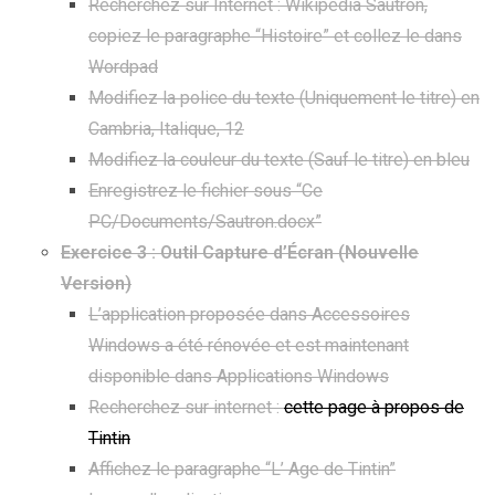
Recherchez sur Internet : Wikipédia Sautron,
copiez le paragraphe “Histoire” et collez le dans
Wordpad
Modifiez la police du texte (Uniquement le titre) en
Cambria, Italique, 12
Modifiez la couleur du texte (Sauf le titre) en bleu
Enregistrez le fichier sous “Ce
PC/Documents/Sautron.docx”
Exercice 3 : Outil Capture d’
Écran (Nouvelle
Version)
L’application proposée dans Accessoires
Windows a été rénovée et est maintenant
disponible dans Applications Windows
Recherchez sur internet :
cette page à propos de
Tintin
Affichez le paragraphe “L’ Age de Tintin”